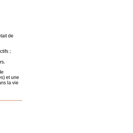
tait de
tifs ;
rs.
de
s) et une
ans la vie