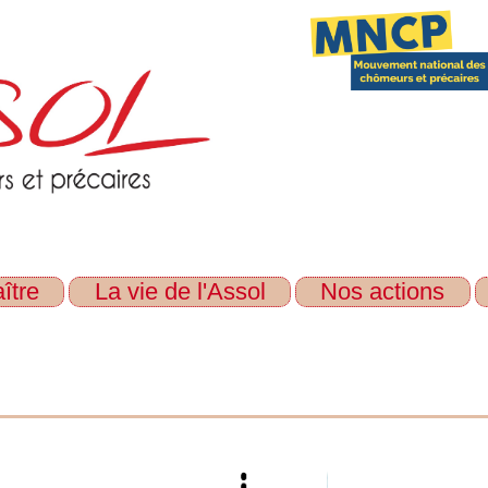
ître
La vie de l'Assol
Nos actions