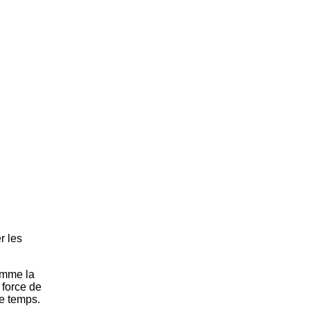
r les
comme la
 force de
de temps.