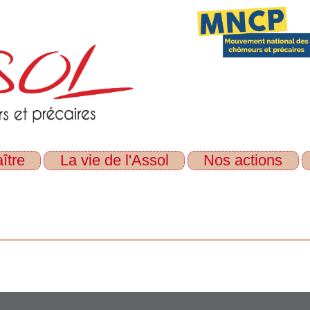
ître
La vie de l'Assol
Nos actions