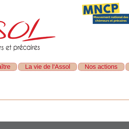
ître
La vie de l'Assol
Nos actions